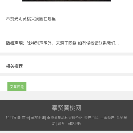
奉贤光明黄桃采摘园在哪里
版权声明：
除特别声明外，来源于网络 如有侵权请联系我们...
相关推荐
文章评论
奉贤黄桃网
栏目导航:
首页
|
黄桃资讯
|
奉贤黄桃品种采摘价格
|
特产百科
|
上海特产
|
意见建
议
|
联系
|
网站地图