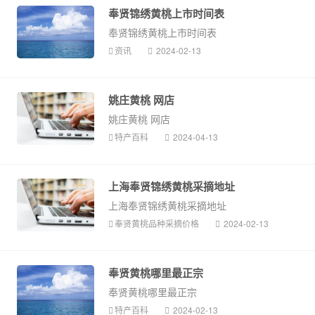
奉贤锦绣黄桃上市时间表
奉贤锦绣黄桃上市时间表
资讯
2024-02-13
姚庄黄桃 网店
姚庄黄桃 网店
特产百科
2024-04-13
上海奉贤锦绣黄桃采摘地址
上海奉贤锦绣黄桃采摘地址
奉贤黄桃品种采摘价格
2024-02-13
奉贤黄桃哪里最正宗
奉贤黄桃哪里最正宗
特产百科
2024-02-13