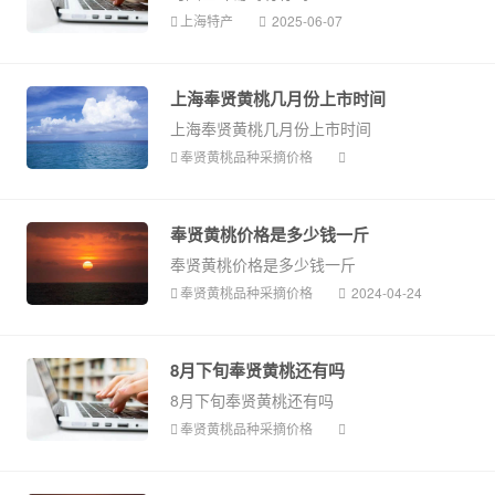
上海特产
2025-06-07
上海奉贤黄桃几月份上市时间
上海奉贤黄桃几月份上市时间
奉贤黄桃品种采摘价格
奉贤黄桃价格是多少钱一斤
奉贤黄桃价格是多少钱一斤
奉贤黄桃品种采摘价格
2024-04-24
8月下旬奉贤黄桃还有吗
8月下旬奉贤黄桃还有吗
奉贤黄桃品种采摘价格