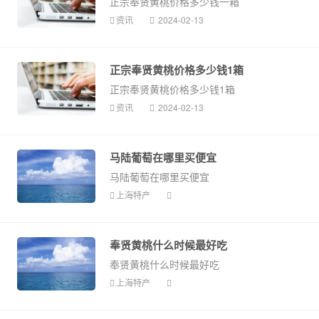
正宗奉贤黄桃价格多少钱一箱
资讯
2024-02-13
正宗奉贤黄桃价格多少钱1箱
正宗奉贤黄桃价格多少钱1箱
资讯
2024-02-13
马陆葡萄在哪里买便宜
马陆葡萄在哪里买便宜
上海特产
奉贤黄桃什么时候最好吃
奉贤黄桃什么时候最好吃
上海特产