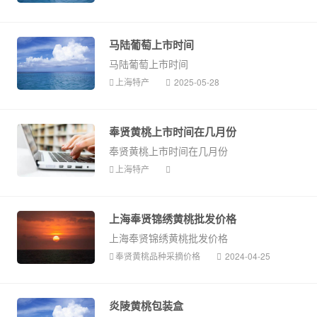
马陆葡萄上市时间
马陆葡萄上市时间
上海特产
2025-05-28
奉贤黄桃上市时间在几月份
奉贤黄桃上市时间在几月份
上海特产
上海奉贤锦绣黄桃批发价格
上海奉贤锦绣黄桃批发价格
奉贤黄桃品种采摘价格
2024-04-25
炎陵黄桃包装盒